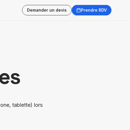
Demander un devis
Prendre RDV
ies
one, tablette) lors