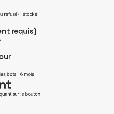
 refusé) · stocké
nt requis)
s
our
es bots · 6 mois
nt
quant sur le bouton