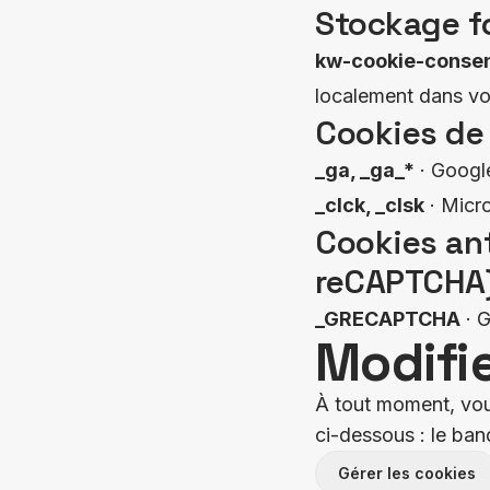
Stockage fo
kw-cookie-conse
localement dans vo
Cookies de
_ga, _ga_*
· Googl
_clck, _clsk
· Micro
Cookies an
reCAPTCHA
_GRECAPTCHA
· G
Modifi
À tout moment, vou
ci-dessous : le ba
Gérer les cookies