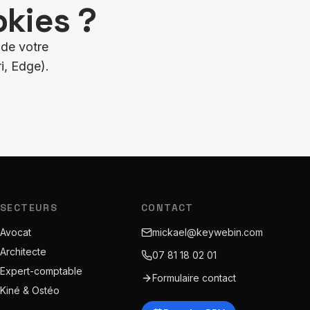
kies ?
 de votre
i, Edge).
SECTEURS
CONTACT
Avocat
mickael@keywebin.com
Architecte
07 81 18 02 01
Expert-comptable
Formulaire contact
Kiné & Ostéo