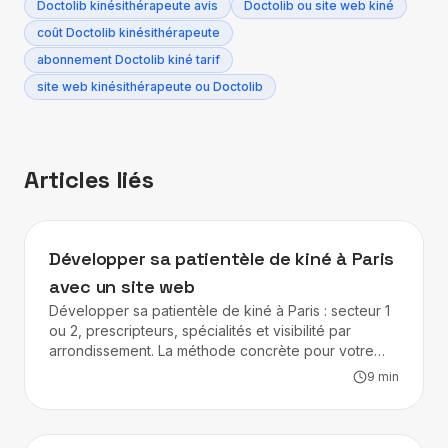
dépendante de facteurs externes non
Doctolib kinésithérapeute avis
Doctolib ou site web kiné
complémentaire à la présence sur Doctolib,
maîtrisables. En l'absence de présence en
coût Doctolib kinésithérapeute
pas redondant.
ligne, vous êtes invisible pour tous les
abonnement Doctolib kiné tarif
patients qui cherchent par eux-mêmes, ce qui
site web kinésithérapeute ou Doctolib
représente une part croissante des nouvelles
consultations. Un site web simple avec une
fiche Google Business Profile représente un
Articles liés
investissement minimal pour une visibilité
durable.
KINÉ & OSTÉO
Développer sa patientèle de kiné à Paris
avec un site web
Développer sa patientèle de kiné à Paris : secteur 1
ou 2, prescripteurs, spécialités et visibilité par
arrondissement. La méthode concrète pour votre
cabinet.
9
min