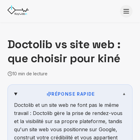
Aller au contenu
Doctolib vs site web :
que choisir pour kiné
10
min de lecture
Mis à jour le
2 juillet 2026
Publié par
Keywebin
— agence digitale site web, SEO, GEO et IA
RÉPONSE RAPIDE
▼
Doctolib et un site web ne font pas le même
travail : Doctolib gère la prise de rendez-vous
et la visibilité sur sa propre plateforme, tandis
qu'un site web vous positionne sur Google,
construit votre crédibilité et vous appartient