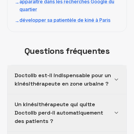
apparaître dans les recherches Google du
→
quartier
développer sa patientèle de kiné à Paris
→
Questions fréquentes
Doctolib est-il indispensable pour un
kinésithérapeute en zone urbaine ?
Un kinésithérapeute qui quitte
Doctolib est très utilisé dans les grandes villes
Doctolib perd-il automatiquement
où la concurrence entre praticiens est forte
et où les patients sont habitués à la
des patients ?
réservation en ligne. En zone urbaine, ne pas