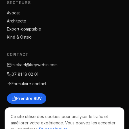
SECTEURS
Avocat
Architecte
Expert-comptable
Kiné & Ostéo
CONTACT
mickael@keywebin.com
07 81 18 02 01
Formulaire contact
Prendre RDV
Ce site utilise des cookies pour analyser le trafic et
améliorer votre expérience. Vous pouvez les accepter
©
2026
Keywebin · Tous droits réservés