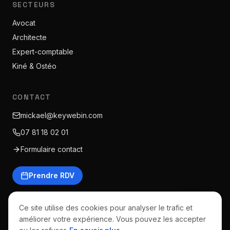
SECTEURS
Avocat
Architecte
Expert-comptable
Kiné & Ostéo
CONTACT
mickael@keywebin.com
07 81 18 02 01
Formulaire contact
Prendre RDV
Ce site utilise des cookies pour analyser le trafic et
améliorer votre expérience. Vous pouvez les accepter
©
2026
Keywebin · Tous droits réservés