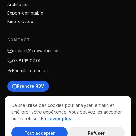
Architecte
Expert-comptable
Kiné & Ostéo
CONTACT
mickael@keywebin.com
07 81 18 02 01
Formulaire contact
Prendre RDV
Ce site utilise des cookies pour analyser le trafic et
améliorer votre expérience. Vous pouvez les accepter
©
2026
Keywebin · Tous droits réservés
ou les refuser.
En savoir plus
Mentions légales
CGV
Politique de confidentialité
Politique de cookies
Tout accepter
Refuser