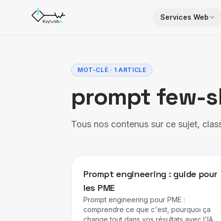
Aller au contenu
Services Web
MOT-CLÉ · 1 ARTICLE
prompt few-s
Tous nos contenus sur ce sujet, clas
IA
Prompt engineering : guide pour
les PME
Prompt engineering pour PME :
comprendre ce que c'est, pourquoi ça
change tout dans vos résultats avec l'IA, e