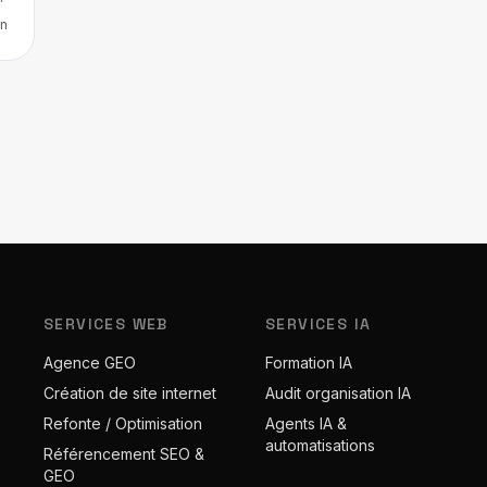
n
SERVICES WEB
SERVICES IA
Agence GEO
Formation IA
Création de site internet
Audit organisation IA
Refonte / Optimisation
Agents IA &
automatisations
Référencement SEO &
GEO