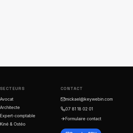
SECTEURS
CONTACT
Avocat
mickael@keywebin.com
Architecte
07 81 18 02 01
Expert-comptable
Formulaire contact
Kiné & Ostéo