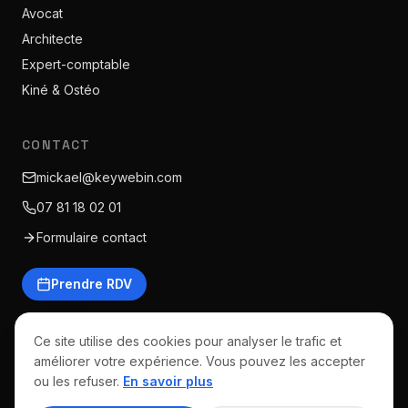
Avocat
Architecte
Expert-comptable
Kiné & Ostéo
CONTACT
mickael@keywebin.com
07 81 18 02 01
Formulaire contact
Prendre RDV
Ce site utilise des cookies pour analyser le trafic et
améliorer votre expérience. Vous pouvez les accepter
©
2026
Keywebin · Tous droits réservés
ou les refuser.
En savoir plus
Mentions légales
CGV
Politique de confidentialité