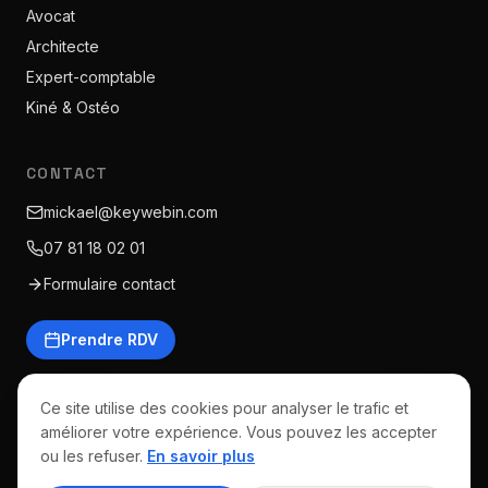
Avocat
Architecte
Expert-comptable
Kiné & Ostéo
CONTACT
mickael@keywebin.com
07 81 18 02 01
Formulaire contact
Prendre RDV
Ce site utilise des cookies pour analyser le trafic et
améliorer votre expérience. Vous pouvez les accepter
©
2026
Keywebin · Tous droits réservés
ou les refuser.
En savoir plus
Mentions légales
CGV
Politique de confidentialité