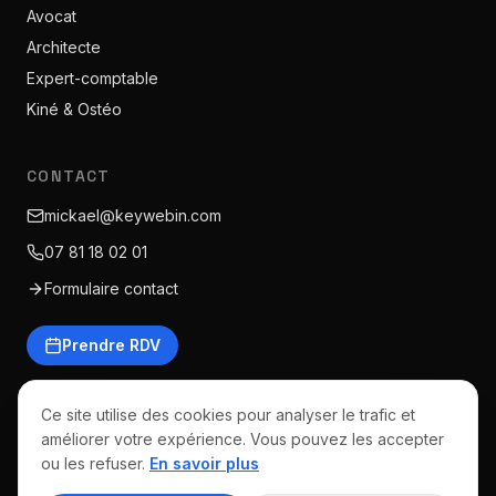
Avocat
Architecte
Expert-comptable
Kiné & Ostéo
CONTACT
mickael@keywebin.com
07 81 18 02 01
Formulaire contact
Prendre RDV
Ce site utilise des cookies pour analyser le trafic et
améliorer votre expérience. Vous pouvez les accepter
©
2026
Keywebin · Tous droits réservés
ou les refuser.
En savoir plus
Mentions légales
CGV
Politique de confidentialité