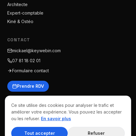
Architecte
Expert-comptable
Kiné & Ostéo
CONTACT
mickael@keywebin.com
07 81 18 02 01
Formulaire contact
Prendre RDV
Ce site utilise des cookies pour analyser le trafic et
améliorer votre expérience. Vous pouvez les accepter
©
2026
Keywebin · Tous droits réservés
ou les refuser.
En savoir plus
Mentions légales
CGV
Politique de confidentialité
Politique de cookies
Tout accepter
Refuser