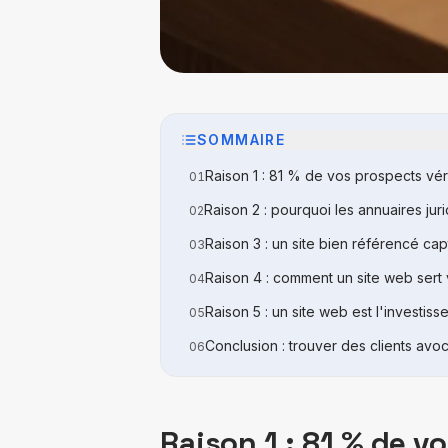
SOMMAIRE
Raison 1 : 81 % de vos prospects vér
01
Raison 2 : pourquoi les annuaires jur
02
Raison 3 : un site bien référencé ca
03
Raison 4 : comment un site web sert v
04
Raison 5 : un site web est l'investis
05
Conclusion : trouver des clients avoc
06
Raison 1 : 81 % de v