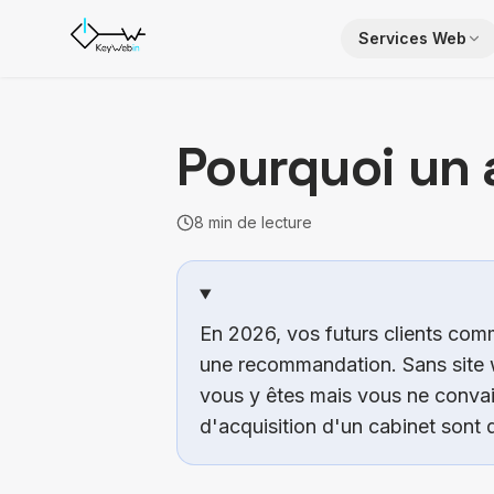
Aller au contenu
Services Web
Pourquoi un 
8
min de lecture
Mis à jour le
2 juillet 2026
Publié par
Keywebin
— agence digitale sit
En 2026, vos futurs clients co
une recommandation. Sans site w
vous y êtes mais vous ne convain
d'acquisition d'un cabinet sont dé